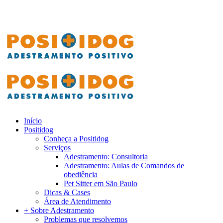
Início
Positidog
Conheça a Positidog
Serviços
Adestramento: Consultoria
Adestramento: Aulas de Comandos de
obediência
Pet Sitter em São Paulo
Dicas & Cases
Área de Atendimento
+ Sobre Adestramento
Problemas que resolvemos