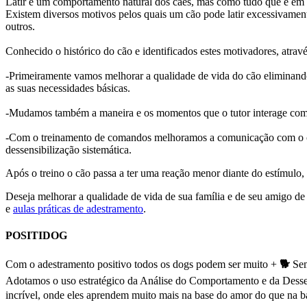
Latir é um comportamento natural dos cães, mas como tudo que é em 
Existem diversos motivos pelos quais um cão pode latir excessivamente
outros.
Conhecido o histórico do cão e identificados estes motivadores, atr
-Primeiramente vamos melhorar a qualidade de vida do cão eliminando 
as suas necessidades básicas.
-Mudamos também a maneira e os momentos que o tutor interage com
-Com o treinamento de comandos melhoramos a comunicação com o cão
dessensibilização sistemática.
Após o treino o cão passa a ter uma reação menor diante do estímulo,
Deseja melhorar a qualidade de vida de sua família e de seu amigo de
e
aulas práticas de adestramento
.
POSITIDOG
Com o adestramento positivo todos os dogs podem ser muito +
🐕
Sem
Adotamos o uso estratégico da Análise do Comportamento e da Dessens
incrível, onde eles aprendem muito mais na base do amor do que na 