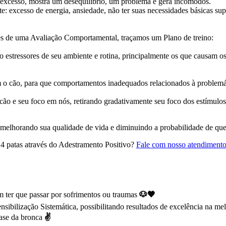
excesso, mostra um desequilíbrio, um problema e gera incômodos.
: excesso de energia, ansiedade, não ter suas necessidades básicas sup
avés de uma Avaliação Comportamental, traçamos um Plano de treino:
estressores de seu ambiente e rotina, principalmente os que causam os 
 o cão, para que comportamentos inadequados relacionados à problemá
 e seu foco em nós, retirando gradativamente seu foco dos estímulos
 melhorando sua qualidade de vida e diminuindo a probabilidade de que
 4 patas através do Adestramento Positivo?
Fale com nosso atendiment
 ter que passar por sofrimentos ou traumas
🐶🧡
ibilização Sistemática, possibilitando resultados de excelência na m
base da bronca
✌